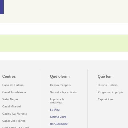
Centres
Què oferim
Què fem
Casa de Cultura
Cessió d'espais
Cursos i Tallers
Casal Torreblanca
Suport a les entitats
Programació pròpia
Xalet Negre
Impuls a la
Exposicions
creativitat
Casal Mira-sol
La Pua
Casino La Floresta
Oficina Jove
Casal Les Planes
Bar Bocamoll
Sala Clavé - La Unió