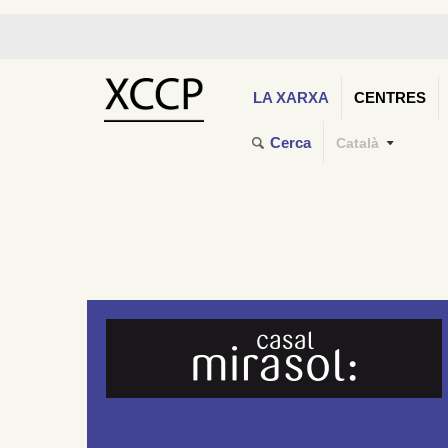
LA XARXA
CENTRES
Cerca
Català