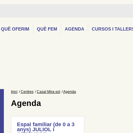
QUÈ OFERIM
QUÈ FEM
AGENDA
CURSOS I TALLER
Inici
Centres
Casal Mira-sol
Agenda
Agenda
Espai familiar (de 0 a 3
anys) JULIOL i