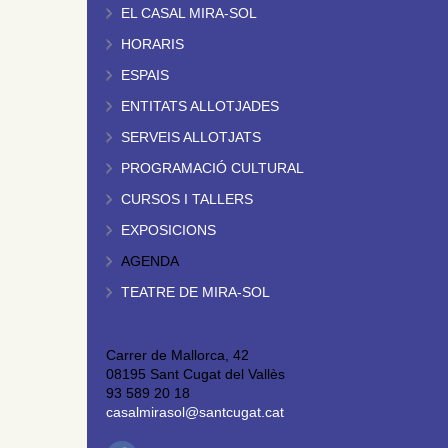
EL CASAL MIRA-SOL
HORARIS
ESPAIS
ENTITATS ALLOTJADES
SERVEIS ALLOTJATS
PROGRAMACIÓ CULTURAL
CURSOS I TALLERS
EXPOSICIONS
AGENDA
TEATRE DE MIRA-SOL
Carrer de Mallorca, 42
08195 Sant Cugat del Vallès
93 589 20 18
casalmirasol@santcugat.cat