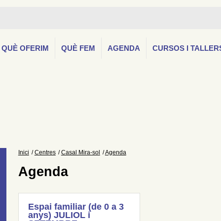
QUÈ OFERIM
QUÈ FEM
AGENDA
CURSOS I TALLER
Inici
Centres
Casal Mira-sol
Agenda
Agenda
Espai familiar (de 0 a 3
anys) JULIOL i