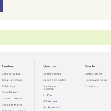
Centres
Què oferim
Què fem
Casa de Cultura
Cessió d'espais
Cursos i Tallers
Casal Torreblanca
Suport a les entitats
Programació pròpia
Xalet Negre
Impuls a la
Exposicions
creativitat
Casal Mira-sol
La Pua
Casino La Floresta
Oficina Jove
Casal Les Planes
Bar Bocamoll
Sala Clavé - La Unió