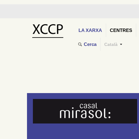
LA XARXA
CENTRES
Cerca
Català