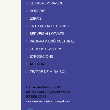
EL CASAL MIRA-SOL
HORARIS
ESPAIS
ENTITATS ALLOTJADES
SERVEIS ALLOTJATS
PROGRAMACIÓ CULTURAL
CURSOS I TALLERS
EXPOSICIONS
AGENDA
TEATRE DE MIRA-SOL
Carrer de Mallorca, 42
08195 Sant Cugat del Vallès
93 589 20 18
casalmirasol@santcugat.cat