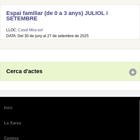
Espai familiar (de 0 a 3 anys) JULIOL i
SETEMBRE
LLOC:
Casal Mira-sol
DATA: Del 30 de juny al 27 de setembre de 2025
Cerca d'actes
Inici
La Xarxa
Centres