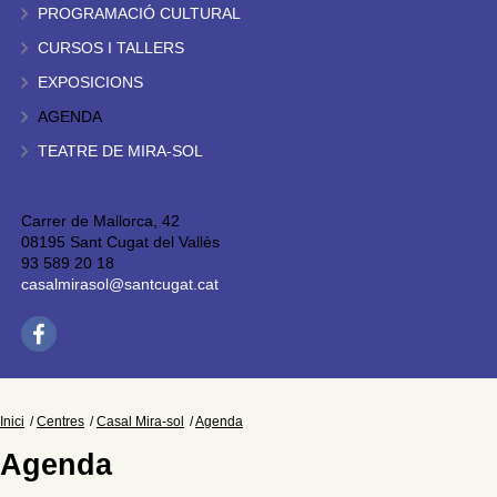
PROGRAMACIÓ CULTURAL
CURSOS I TALLERS
EXPOSICIONS
AGENDA
TEATRE DE MIRA-SOL
Carrer de Mallorca, 42
08195 Sant Cugat del Vallès
93 589 20 18
casalmirasol@santcugat.cat
Inici
Centres
Casal Mira-sol
Agenda
Agenda