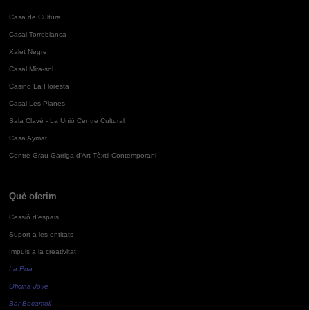
Casa de Cultura
Casal Torreblanca
Xalet Negre
Casal Mira-sol
Casino La Floresta
Casal Les Planes
Sala Clavé - La Unió Centre Cultural
Casa Aymat
Centre Grau-Garriga d'Art Tèxtil Contemporani
Què oferim
Cessió d'espais
Suport a les entitats
Impuls a la creativitat
La Pua
Oficina Jove
Bar Bocamoll