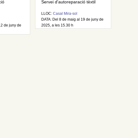
ció
Servei d'autoreparació tèxtil
LLOC:
Casal Mira-sol
DATA: Del 8 de maig al 19 de juny de
12 de juny de
2025, a les 15.30 h