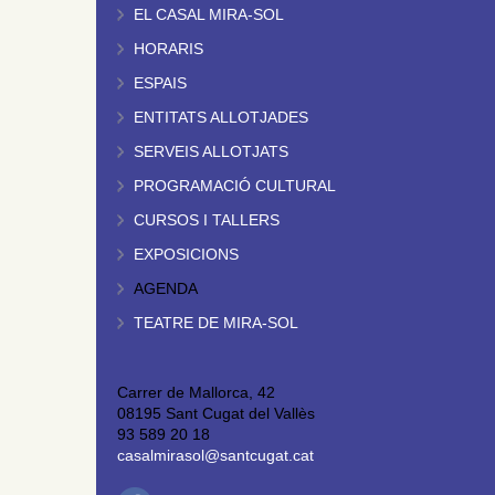
EL CASAL MIRA-SOL
HORARIS
ESPAIS
ENTITATS ALLOTJADES
SERVEIS ALLOTJATS
PROGRAMACIÓ CULTURAL
CURSOS I TALLERS
EXPOSICIONS
AGENDA
TEATRE DE MIRA-SOL
Carrer de Mallorca, 42
08195 Sant Cugat del Vallès
93 589 20 18
casalmirasol@santcugat.cat