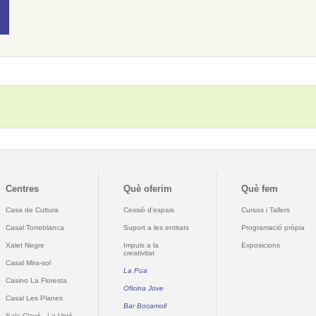
Centres
Què oferim
Què fem
Casa de Cultura
Cessió d'espais
Cursos i Tallers
Casal Torreblanca
Suport a les entitats
Programació pròpia
Xalet Negre
Impuls a la
Exposicions
creativitat
Casal Mira-sol
La Pua
Casino La Floresta
Oficina Jove
Casal Les Planes
Bar Bocamoll
Sala Clavé - La Unió