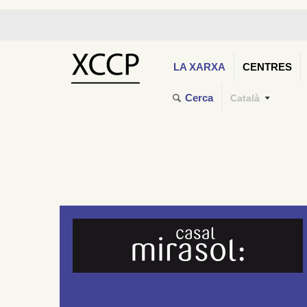
LA XARXA
CENTRES
Cerca
Català