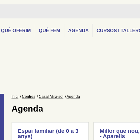
QUÈ OFERIM
QUÈ FEM
AGENDA
CURSOS I TALLER
Inici
Centres
Casal Mira-sol
Agenda
Agenda
Espai familiar (de 0 a 3
Millor que nou,
anys)
- Aparells