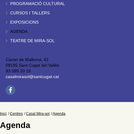
PROGRAMACIÓ CULTURAL
CURSOS I TALLERS
EXPOSICIONS
AGENDA
TEATRE DE MIRA-SOL
Carrer de Mallorca, 42
08195 Sant Cugat del Vallès
93 589 20 18
casalmirasol@santcugat.cat
Inici
Centres
Casal Mira-sol
Agenda
Agenda