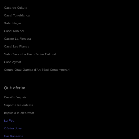
Casa de Cultura
Casal Torreblanca
Xalet Negre
Casal Mira-sol
Casino La Floresta
Casal Les Planes
Sala Clavé - La Unió Centre Cultural
Casa Aymat
Centre Grau-Garriga d'Art Tèxtil Contemporani
Què oferim
Cessió d'espais
Suport a les entitats
Impuls a la creativitat
La Pua
Oficina Jove
Bar Bocamoll