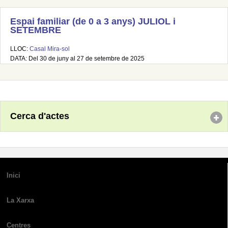
Espai familiar (de 0 a 3 anys) JULIOL i
SETEMBRE
LLOC:
Casal Mira-sol
DATA: Del 30 de juny al 27 de setembre de 2025
Cerca d'actes
Inici
La Xarxa
Centres