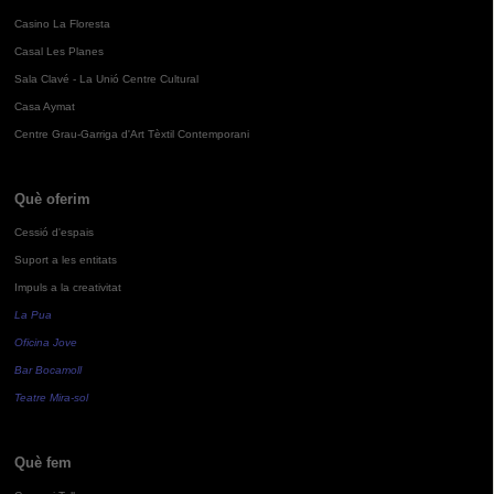
Casino La Floresta
Casal Les Planes
Sala Clavé - La Unió Centre Cultural
Casa Aymat
Centre Grau-Garriga d'Art Tèxtil Contemporani
Què oferim
Cessió d'espais
Suport a les entitats
Impuls a la creativitat
La Pua
Oficina Jove
Bar Bocamoll
Teatre Mira-sol
Què fem