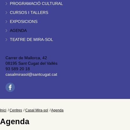
PROGRAMACIÓ CULTURAL
CURSOS I TALLERS
EXPOSICIONS
AGENDA
TEATRE DE MIRA-SOL
Carrer de Mallorca, 42
08195 Sant Cugat del Vallès
93 589 20 18
casalmirasol@santcugat.cat
Inici
Centres
Casal Mira-sol
Agenda
Agenda