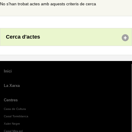
No s'han trobat actes amb aquests criteris de cerca
Cerca d'actes
Inici
La Xarxa
Centres
Casa de Cultura
Casal Torreblanca
Xalet Negre
Casal Mira-sol