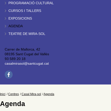
PROGRAMACIÓ CULTURAL
CURSOS I TALLERS
EXPOSICIONS
AGENDA
TEATRE DE MIRA-SOL
Carrer de Mallorca, 42
08195 Sant Cugat del Vallès
93 589 20 18
casalmirasol@santcugat.cat
Inici
Centres
Casal Mira-sol
Agenda
Agenda