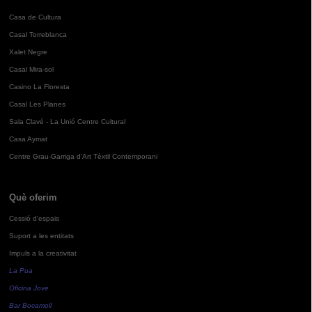
Casa de Cultura
Casal Torreblanca
Xalet Negre
Casal Mira-sol
Casino La Floresta
Casal Les Planes
Sala Clavé - La Unió Centre Cultural
Casa Aymat
Centre Grau-Garriga d'Art Tèxtil Contemporani
Què oferim
Cessió d'espais
Suport a les entitats
Impuls a la creativitat
La Pua
Oficina Jove
Bar Bocamoll