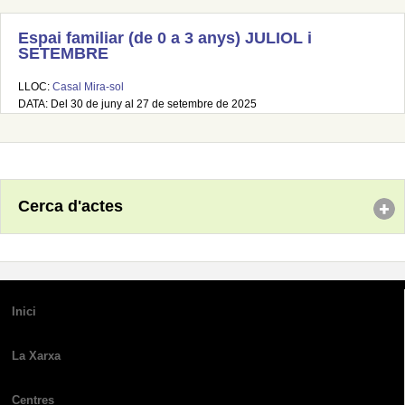
Espai familiar (de 0 a 3 anys) JULIOL i
SETEMBRE
LLOC:
Casal Mira-sol
DATA: Del 30 de juny al 27 de setembre de 2025
Cerca d'actes
Inici
La Xarxa
Centres