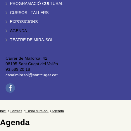
PROGRAMACIÓ CULTURAL
CURSOS I TALLERS
EXPOSICIONS
AGENDA
TEATRE DE MIRA-SOL
Carrer de Mallorca, 42
08195 Sant Cugat del Vallès
93 589 20 18
casalmirasol@santcugat.cat
Inici
Centres
Casal Mira-sol
Agenda
Agenda