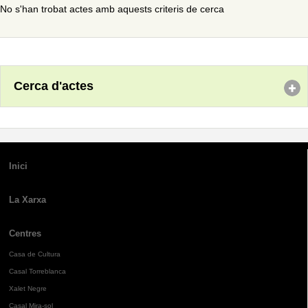
No s'han trobat actes amb aquests criteris de cerca
Cerca d'actes
Inici
La Xarxa
Centres
Casa de Cultura
Casal Torreblanca
Xalet Negre
Casal Mira-sol