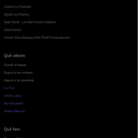
Casino La Floresta
Casal Les Planes
Sala Clavé - La Unió Centre Cultural
Casa Aymat
Centre Grau-Garriga d'Art Tèxtil Contemporani
Què oferim
Cessió d'espais
Suport a les entitats
Impuls a la creativitat
La Pua
Oficina Jove
Bar Bocamoll
Teatre Mira-sol
Què fem