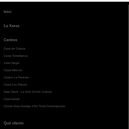
Inici
La Xarxa
Centres
Casa de Cultura
Casal Torreblanca
Xalet Negre
Casal Mira-sol
Casino La Floresta
Casal Les Planes
Sala Clavé - La Unió Centre Cultural
Casa Aymat
Centre Grau-Garriga d'Art Tèxtil Contemporani
Què oferim