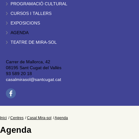
PROGRAMACIÓ CULTURAL
CURSOS I TALLERS
EXPOSICIONS
AGENDA
TEATRE DE MIRA-SOL
Carrer de Mallorca, 42
08195 Sant Cugat del Vallès
93 589 20 18
casalmirasol@santcugat.cat
Inici
Centres
Casal Mira-sol
Agenda
Agenda