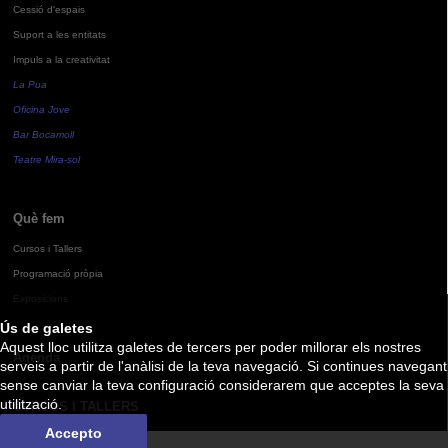
Cessió d'espais
Suport a les entitats
Impuls a la creativitat
La Pua
Oficina Jove
Bar Bocamoll
Teatre Mira-sol
Què fem
Cursos i Tallers
Programació pròpia
Exposicions
Ús de galetes
Aquest lloc utilitza galetes de tercers per poder millorar els nostres
Agenda
serveis a partir de l'anàlisi de la teva navegació. Si continues navegant
sense canviar la teva configuració considerarem que acceptes la seva
utilització.
CURSOS I TALLERS
Accepto