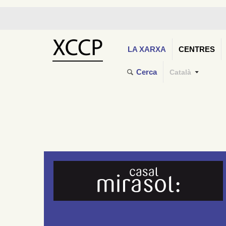
LA XARXA
CENTRES
Cerca
Català