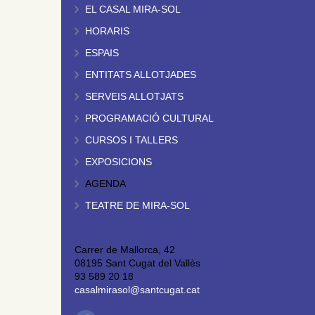
EL CASAL MIRA-SOL
HORARIS
ESPAIS
ENTITATS ALLOTJADES
SERVEIS ALLOTJATS
PROGRAMACIÓ CULTURAL
CURSOS I TALLERS
EXPOSICIONS
AGENDA
TEATRE DE MIRA-SOL
Carrer de Mallorca, 42
08195 Sant Cugat del Vallès
93 589 20 18
casalmirasol@santcugat.cat