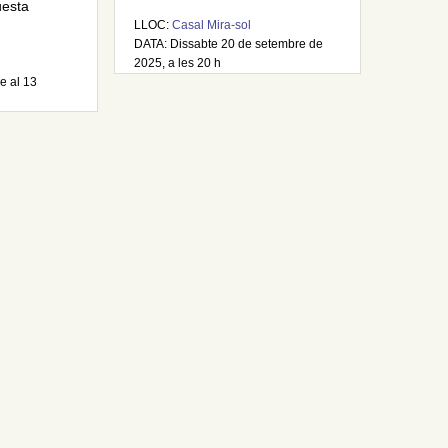
uesta
LLOC:
Casal Mira-sol
DATA: Dissabte 20 de setembre de
2025, a les 20 h
e al 13