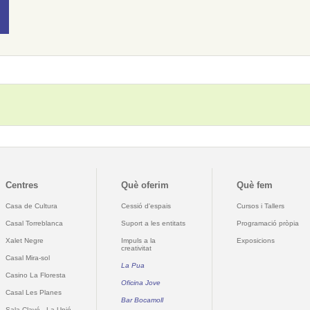
Centres
Què oferim
Què fem
Casa de Cultura
Cessió d'espais
Cursos i Tallers
Casal Torreblanca
Suport a les entitats
Programació pròpia
Xalet Negre
Impuls a la
Exposicions
creativitat
Casal Mira-sol
La Pua
Casino La Floresta
Oficina Jove
Casal Les Planes
Bar Bocamoll
Sala Clavé - La Unió