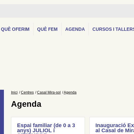
QUÈ OFERIM
QUÈ FEM
AGENDA
CURSOS I TALLER
Inici
Centres
Casal Mira-sol
Agenda
Agenda
Espai familiar (de 0 a 3
Inauguració Ex
anys) JULIOL i
al Casal de Mir