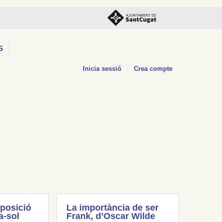
S
Inicia sessió
Crea compte
posició
La importància de ser
a-sol
Frank, d’Oscar Wilde