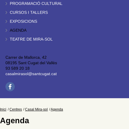
PROGRAMACIÓ CULTURAL
CURSOS I TALLERS
EXPOSICIONS
AGENDA
TEATRE DE MIRA-SOL
Carrer de Mallorca, 42
08195 Sant Cugat del Vallès
93 589 20 18
casalmirasol@santcugat.cat
Inici
Centres
Casal Mira-sol
Agenda
Agenda