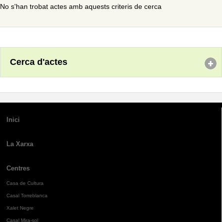
No s'han trobat actes amb aquests criteris de cerca
Cerca d'actes
Inici
La Xarxa
Centres
Casa de Cultura
Casal Torreblanca
Xalet Negre
Casal Mira-sol