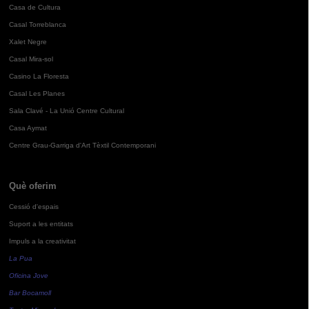
Casa de Cultura
Casal Torreblanca
Xalet Negre
Casal Mira-sol
Casino La Floresta
Casal Les Planes
Sala Clavé - La Unió Centre Cultural
Casa Aymat
Centre Grau-Garriga d'Art Tèxtil Contemporani
Què oferim
Cessió d'espais
Suport a les entitats
Impuls a la creativitat
La Pua
Oficina Jove
Bar Bocamoll