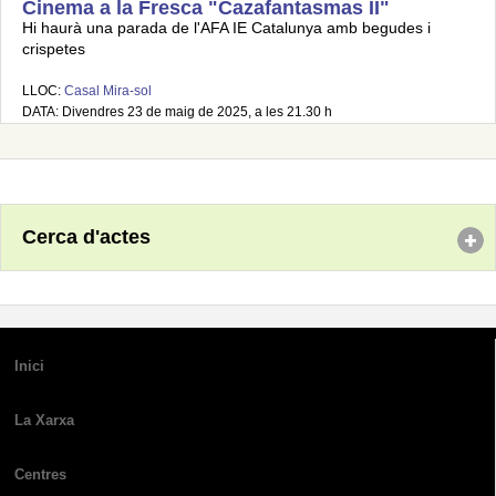
Cinema a la Fresca "Cazafantasmas II"
Hi haurà una parada de l'AFA IE Catalunya amb begudes i
crispetes
LLOC:
Casal Mira-sol
DATA: Divendres 23 de maig de 2025, a les 21.30 h
Cerca d'actes
Inici
La Xarxa
Centres