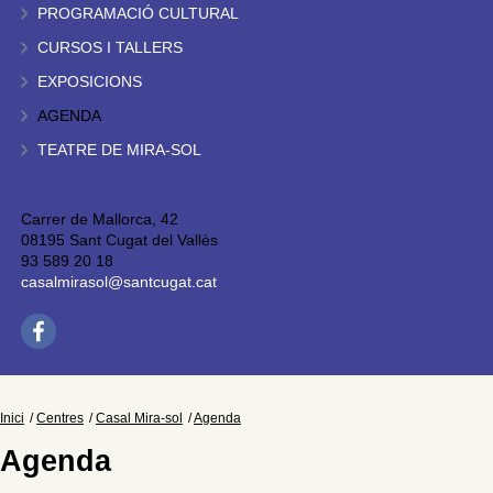
PROGRAMACIÓ CULTURAL
CURSOS I TALLERS
EXPOSICIONS
AGENDA
TEATRE DE MIRA-SOL
Carrer de Mallorca, 42
08195 Sant Cugat del Vallès
93 589 20 18
casalmirasol@santcugat.cat
Inici
Centres
Casal Mira-sol
Agenda
Agenda