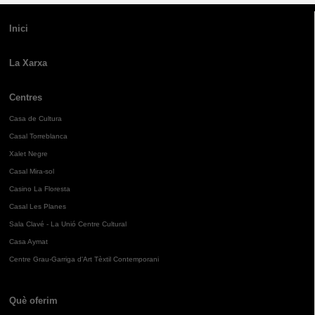
Inici
La Xarxa
Centres
Casa de Cultura
Casal Torreblanca
Xalet Negre
Casal Mira-sol
Casino La Floresta
Casal Les Planes
Sala Clavé - La Unió Centre Cultural
Casa Aymat
Centre Grau-Garriga d'Art Tèxtil Contemporani
Què oferim