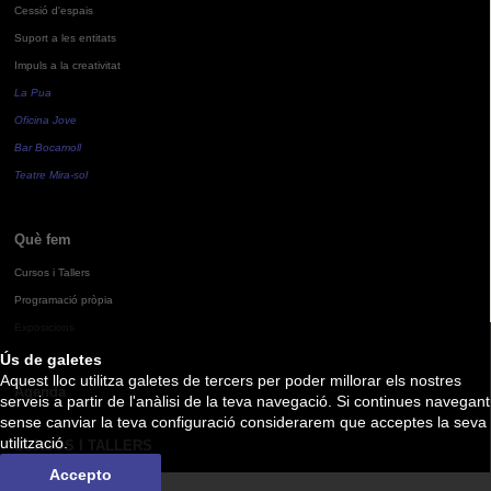
Cessió d'espais
Suport a les entitats
Impuls a la creativitat
La Pua
Oficina Jove
Bar Bocamoll
Teatre Mira-sol
Què fem
Cursos i Tallers
Programació pròpia
Exposicions
Ús de galetes
Aquest lloc utilitza galetes de tercers per poder millorar els nostres
Agenda
serveis a partir de l'anàlisi de la teva navegació. Si continues navegant
sense canviar la teva configuració considerarem que acceptes la seva
utilització.
CURSOS I TALLERS
Accepto