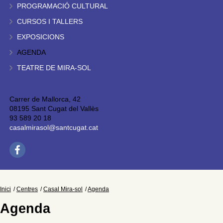
PROGRAMACIÓ CULTURAL
CURSOS I TALLERS
EXPOSICIONS
AGENDA
TEATRE DE MIRA-SOL
Carrer de Mallorca, 42
08195 Sant Cugat del Vallès
93 589 20 18
casalmirasol@santcugat.cat
Inici
Centres
Casal Mira-sol
Agenda
Agenda