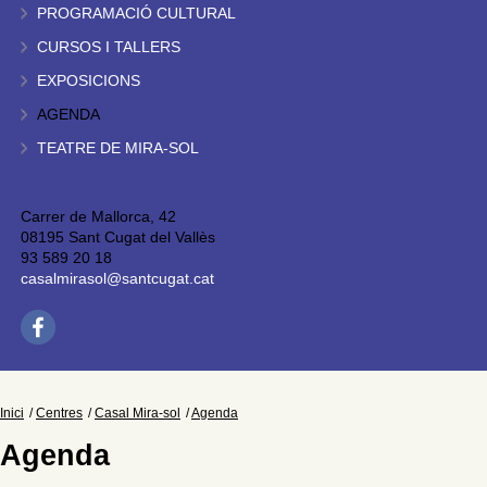
PROGRAMACIÓ CULTURAL
CURSOS I TALLERS
EXPOSICIONS
AGENDA
TEATRE DE MIRA-SOL
Carrer de Mallorca, 42
08195 Sant Cugat del Vallès
93 589 20 18
casalmirasol@santcugat.cat
Inici
Centres
Casal Mira-sol
Agenda
Agenda