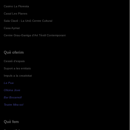
Casino La Floresta
Casal Les Planes
Sala Clavé - La Unió Centre Cultural
Casa Aymat
Centre Grau-Garriga d'Art Tèxtil Contemporani
Què oferim
Cessió d'espais
Suport a les entitats
Impuls a la creativitat
La Pua
Oficina Jove
Bar Bocamoll
Teatre Mira-sol
Què fem