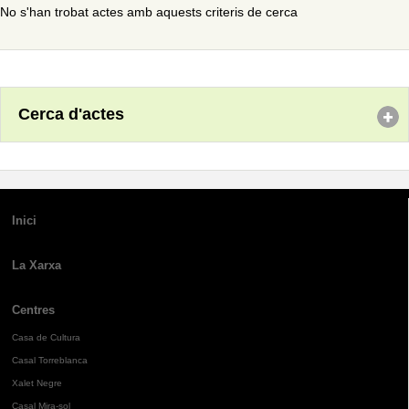
No s'han trobat actes amb aquests criteris de cerca
Cerca d'actes
Inici
La Xarxa
Centres
Casa de Cultura
Casal Torreblanca
Xalet Negre
Casal Mira-sol