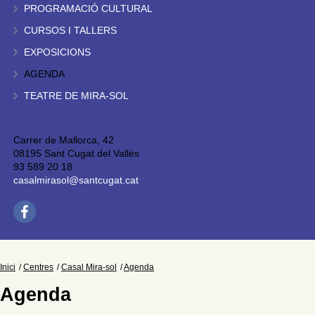
PROGRAMACIÓ CULTURAL
CURSOS I TALLERS
EXPOSICIONS
AGENDA
TEATRE DE MIRA-SOL
Carrer de Mallorca, 42
08195 Sant Cugat del Vallès
93 589 20 18
casalmirasol@santcugat.cat
Inici
Centres
Casal Mira-sol
Agenda
Agenda