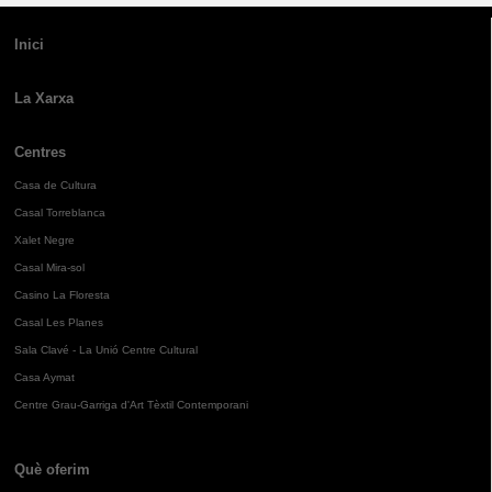
Inici
La Xarxa
Centres
Casa de Cultura
Casal Torreblanca
Xalet Negre
Casal Mira-sol
Casino La Floresta
Casal Les Planes
Sala Clavé - La Unió Centre Cultural
Casa Aymat
Centre Grau-Garriga d'Art Tèxtil Contemporani
Què oferim