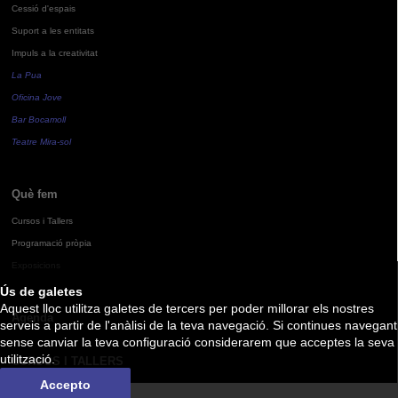
Cessió d'espais
Suport a les entitats
Impuls a la creativitat
La Pua
Oficina Jove
Bar Bocamoll
Teatre Mira-sol
Què fem
Cursos i Tallers
Programació pròpia
Exposicions
Ús de galetes
Aquest lloc utilitza galetes de tercers per poder millorar els nostres
Agenda
serveis a partir de l'anàlisi de la teva navegació. Si continues navegant
sense canviar la teva configuració considerarem que acceptes la seva
utilització.
CURSOS I TALLERS
Accepto