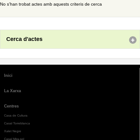
No s'han trobat actes amb aquests criteris de cerca
Cerca d'actes
Inici
La Xarxa
Centres
Casa de Cultura
Casal Torreblanca
Xalet Negre
Casal Mira-sol