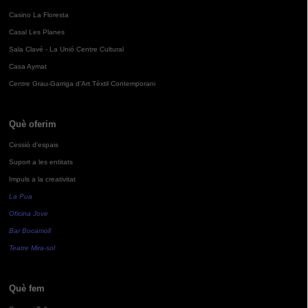
Casino La Floresta
Casal Les Planes
Sala Clavé - La Unió Centre Cultural
Casa Aymat
Centre Grau-Garriga d'Art Tèxtil Contemporani
Què oferim
Cessió d'espais
Suport a les entitats
Impuls a la creativitat
La Pua
Oficina Jove
Bar Bocamoll
Teatre Mira-sol
Què fem