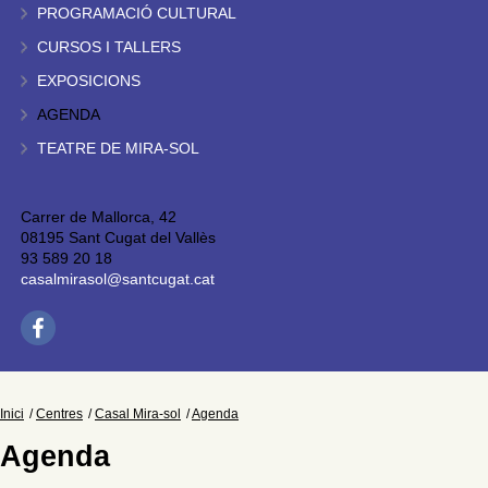
PROGRAMACIÓ CULTURAL
CURSOS I TALLERS
EXPOSICIONS
AGENDA
TEATRE DE MIRA-SOL
Carrer de Mallorca, 42
08195 Sant Cugat del Vallès
93 589 20 18
casalmirasol@santcugat.cat
Inici
Centres
Casal Mira-sol
Agenda
Agenda