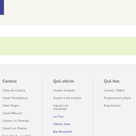
Centres
Què oferim
Què fem
Casa de Cultura
Cessió d'espais
Cursos i Tallers
Casal Torreblanca
Suport a les entitats
Programació pròpia
Xalet Negre
Impuls a la
Exposicions
creativitat
Casal Mira-sol
La Pua
Casino La Floresta
Oficina Jove
Casal Les Planes
Bar Bocamoll
Sala Clavé - La Unió