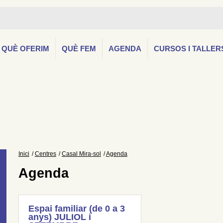
QUÈ OFERIM
QUÈ FEM
AGENDA
CURSOS I TALLER
Inici
Centres
Casal Mira-sol
Agenda
Agenda
Espai familiar (de 0 a 3
anys) JULIOL i