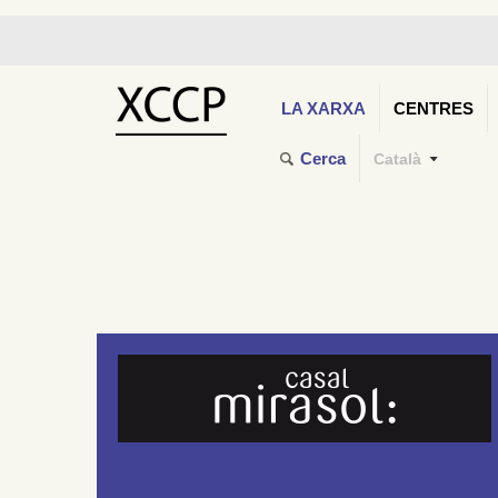
LA XARXA
CENTRES
Cerca
Català