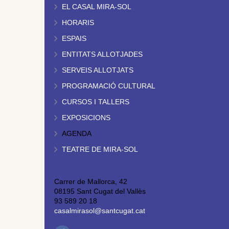
EL CASAL MIRA-SOL
HORARIS
ESPAIS
ENTITATS ALLOTJADES
SERVEIS ALLOTJATS
PROGRAMACIÓ CULTURAL
CURSOS I TALLERS
EXPOSICIONS
AGENDA
TEATRE DE MIRA-SOL
Carrer de Mallorca, 42
08195 Sant Cugat del Vallès
93 589 20 18
casalmirasol@santcugat.cat