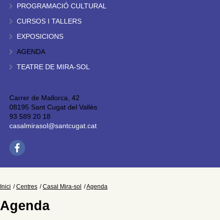
PROGRAMACIÓ CULTURAL
CURSOS I TALLERS
EXPOSICIONS
AGENDA
TEATRE DE MIRA-SOL
Carrer de Mallorca, 42
08195 Sant Cugat del Vallès
93 589 20 18
casalmirasol@santcugat.cat
Inici
Centres
Casal Mira-sol
Agenda
Agenda