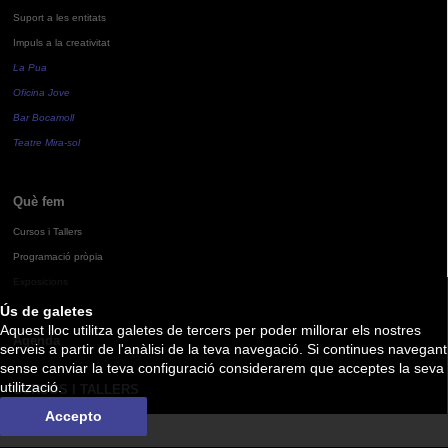
Suport a les entitats
Impuls a la creativitat
La Pua
Oficina Jove
Bar Bocamoll
Teatre Mira-sol
Què fem
Cursos i Tallers
Programació pròpia
Exposicions
Ús de galetes
Aquest lloc utilitza galetes de tercers per poder millorar els nostres
Agenda
serveis a partir de l'anàlisi de la teva navegació. Si continues navegant
sense canviar la teva configuració considerarem que acceptes la seva
utilització.
CURSOS I TALLERS
Accepto