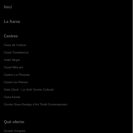
Inici
La Xarxa
Centres
Casa de Cultura
Casal Torreblanca
Xalet Negre
Casal Mira-sol
Casino La Floresta
Casal Les Planes
Sala Clavé - La Unió Centre Cultural
Casa Aymat
Centre Grau-Garriga d'Art Tèxtil Contemporani
Què oferim
Cessió d'espais