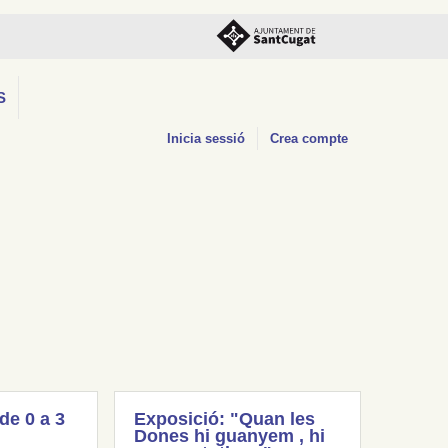
S
Inicia sessió
Crea compte
(de 0 a 3
Exposició: "Quan les
Dones hi guanyem , hi