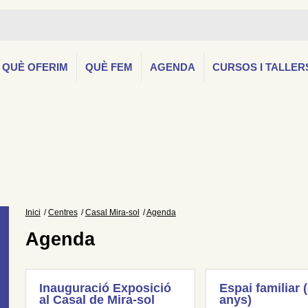
QUÈ OFERIM
QUÈ FEM
AGENDA
CURSOS I TALLER
Inici
Centres
Casal Mira-sol
Agenda
Agenda
Inauguració Exposició
Espai familiar 
al Casal de Mira-sol
anys)