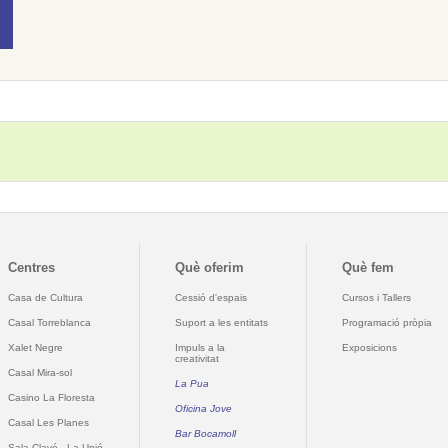
Centres
Què oferim
Què fem
Casa de Cultura
Cessió d'espais
Cursos i Tallers
Casal Torreblanca
Suport a les entitats
Programació pròpia
Xalet Negre
Impuls a la
Exposicions
creativitat
Casal Mira-sol
La Pua
Casino La Floresta
Oficina Jove
Casal Les Planes
Bar Bocamoll
Sala Clavé - La Unió