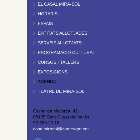
EL CASAL MIRA-SOL
HORARIS
ESPAIS
ENTITATS ALLOTJADES
SERVEIS ALLOTJATS
PROGRAMACIÓ CULTURAL
CURSOS I TALLERS
EXPOSICIONS
AGENDA
TEATRE DE MIRA-SOL
Carrer de Mallorca, 42
08195 Sant Cugat del Vallès
93 589 20 18
casalmirasol@santcugat.cat