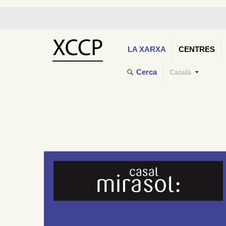
LA XARXA
CENTRES
Cerca
Català