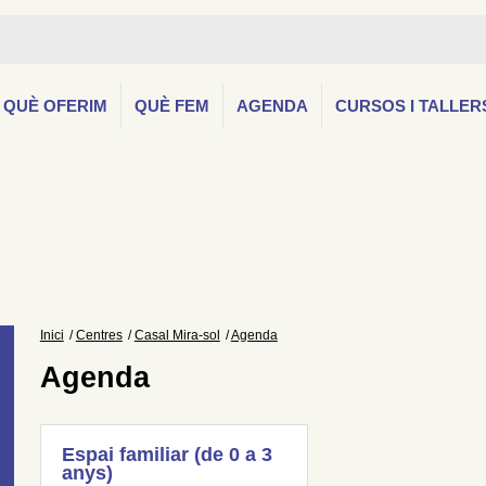
QUÈ OFERIM
QUÈ FEM
AGENDA
CURSOS I TALLER
Inici
Centres
Casal Mira-sol
Agenda
Agenda
Espai familiar (de 0 a 3
anys)