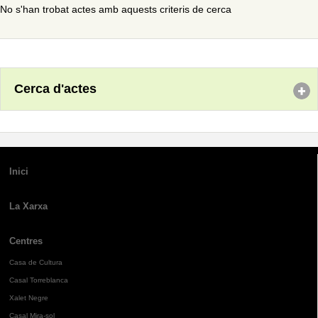
No s'han trobat actes amb aquests criteris de cerca
Cerca d'actes
Inici
La Xarxa
Centres
Casa de Cultura
Casal Torreblanca
Xalet Negre
Casal Mira-sol