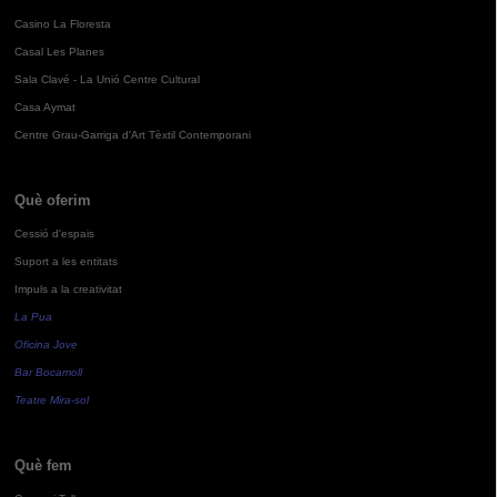
Casino La Floresta
Casal Les Planes
Sala Clavé - La Unió Centre Cultural
Casa Aymat
Centre Grau-Garriga d'Art Tèxtil Contemporani
Què oferim
Cessió d'espais
Suport a les entitats
Impuls a la creativitat
La Pua
Oficina Jove
Bar Bocamoll
Teatre Mira-sol
Què fem