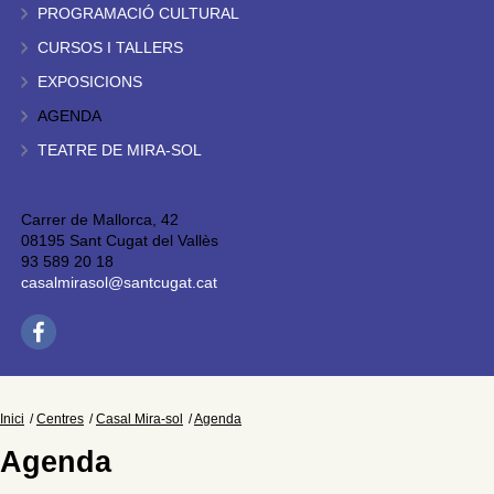
PROGRAMACIÓ CULTURAL
CURSOS I TALLERS
EXPOSICIONS
AGENDA
TEATRE DE MIRA-SOL
Carrer de Mallorca, 42
08195 Sant Cugat del Vallès
93 589 20 18
casalmirasol@santcugat.cat
Inici
Centres
Casal Mira-sol
Agenda
Agenda