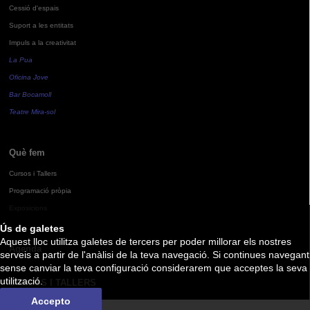
Cessió d'espais
Suport a les entitats
Impuls a la creativitat
La Pua
Oficina Jove
Bar Bocamoll
Teatre Mira-sol
Què fem
Cursos i Tallers
Programació pròpia
Exposicions
Ús de galetes
Aquest lloc utilitza galetes de tercers per poder millorar els nostres
Agenda
serveis a partir de l'anàlisi de la teva navegació. Si continues navegant
sense canviar la teva configuració considerarem que acceptes la seva
utilització.
CURSOS I TALLERS
Accepto