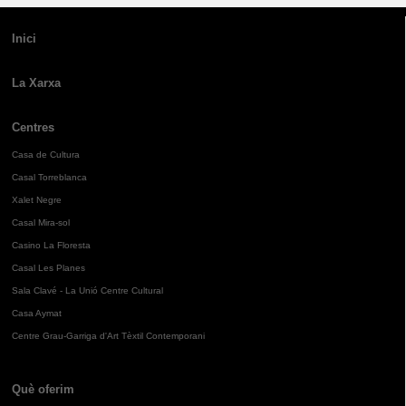
Inici
La Xarxa
Centres
Casa de Cultura
Casal Torreblanca
Xalet Negre
Casal Mira-sol
Casino La Floresta
Casal Les Planes
Sala Clavé - La Unió Centre Cultural
Casa Aymat
Centre Grau-Garriga d'Art Tèxtil Contemporani
Què oferim