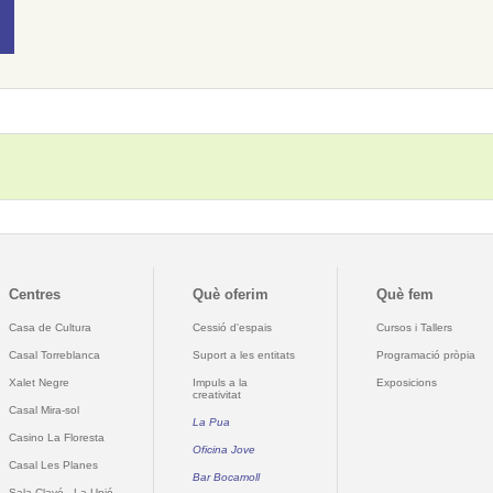
Centres
Què oferim
Què fem
Casa de Cultura
Cessió d'espais
Cursos i Tallers
Casal Torreblanca
Suport a les entitats
Programació pròpia
Xalet Negre
Impuls a la
Exposicions
creativitat
Casal Mira-sol
La Pua
Casino La Floresta
Oficina Jove
Casal Les Planes
Bar Bocamoll
Sala Clavé - La Unió