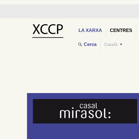
LA XARXA
CENTRES
Cerca
Català