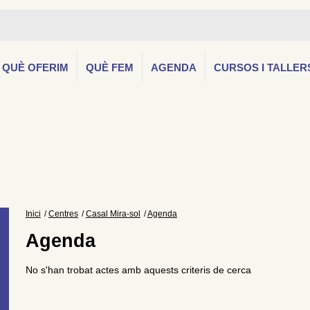
QUÈ OFERIM
QUÈ FEM
AGENDA
CURSOS I TALLER
Inici
Centres
Casal Mira-sol
Agenda
Agenda
No s'han trobat actes amb aquests criteris de cerca