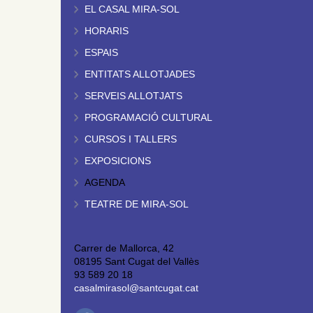
EL CASAL MIRA-SOL
HORARIS
ESPAIS
ENTITATS ALLOTJADES
SERVEIS ALLOTJATS
PROGRAMACIÓ CULTURAL
CURSOS I TALLERS
EXPOSICIONS
AGENDA
TEATRE DE MIRA-SOL
Carrer de Mallorca, 42
08195 Sant Cugat del Vallès
93 589 20 18
casalmirasol@santcugat.cat