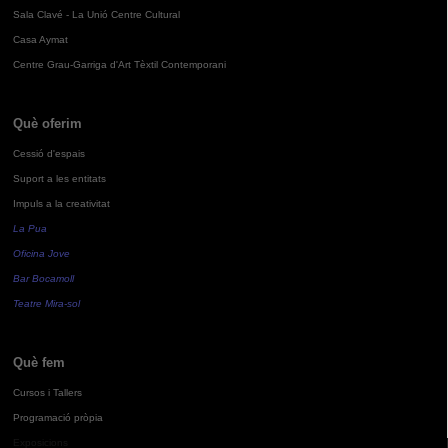
Sala Clavé - La Unió Centre Cultural
Casa Aymat
Centre Grau-Garriga d'Art Tèxtil Contemporani
Què oferim
Cessió d'espais
Suport a les entitats
Impuls a la creativitat
La Pua
Oficina Jove
Bar Bocamoll
Teatre Mira-sol
Què fem
Cursos i Tallers
Programació pròpia
Exposicions