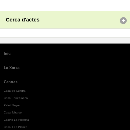
Cerca d'actes
Inici
La Xarxa
Centres
Casa de Cultura
Casal Torreblanca
Xalet Negre
Casal Mira-sol
Casino La Floresta
Casal Les Planes