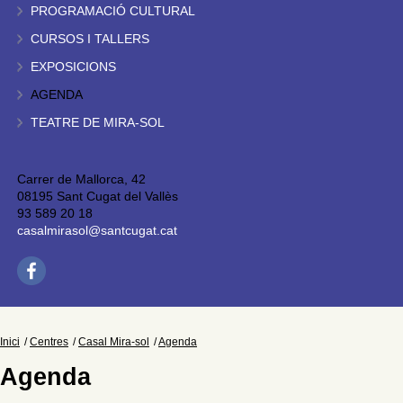
PROGRAMACIÓ CULTURAL
CURSOS I TALLERS
EXPOSICIONS
AGENDA
TEATRE DE MIRA-SOL
Carrer de Mallorca, 42
08195 Sant Cugat del Vallès
93 589 20 18
casalmirasol@santcugat.cat
Inici
Centres
Casal Mira-sol
Agenda
Agenda