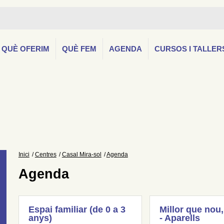
QUÈ OFERIM
QUÈ FEM
AGENDA
CURSOS I TALLER
Inici
Centres
Casal Mira-sol
Agenda
Agenda
Espai familiar (de 0 a 3
Millor que nou,
anys)
- Aparells