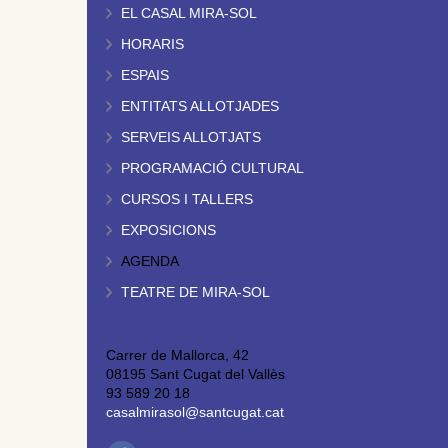
EL CASAL MIRA-SOL
HORARIS
ESPAIS
ENTITATS ALLOTJADES
SERVEIS ALLOTJATS
PROGRAMACIÓ CULTURAL
CURSOS I TALLERS
EXPOSICIONS
AGENDA
TEATRE DE MIRA-SOL
Carrer de Mallorca, 42
08195 Sant Cugat del Vallès
93 589 20 18
casalmirasol@santcugat.cat