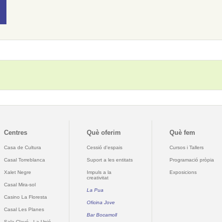
Centres
Què oferim
Què fem
Casa de Cultura
Cessió d'espais
Cursos i Tallers
Casal Torreblanca
Suport a les entitats
Programació pròpia
Xalet Negre
Impuls a la
Exposicions
creativitat
Casal Mira-sol
La Pua
Casino La Floresta
Oficina Jove
Casal Les Planes
Bar Bocamoll
Sala Clavé - La Unió