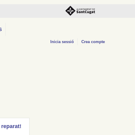
S
Inicia sessió
Crea compte
 reparat!