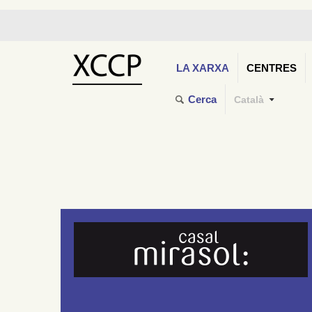
LA XARXA
CENTRES
Cerca
Català