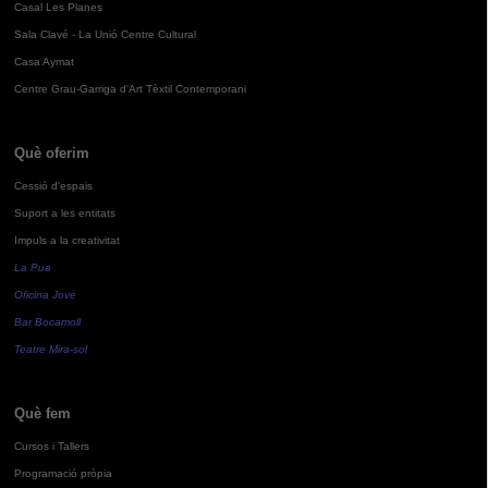
Casal Les Planes
Sala Clavé - La Unió Centre Cultural
Casa Aymat
Centre Grau-Garriga d'Art Tèxtil Contemporani
Què oferim
Cessió d'espais
Suport a les entitats
Impuls a la creativitat
La Pua
Oficina Jove
Bar Bocamoll
Teatre Mira-sol
Què fem
Cursos i Tallers
Programació pròpia