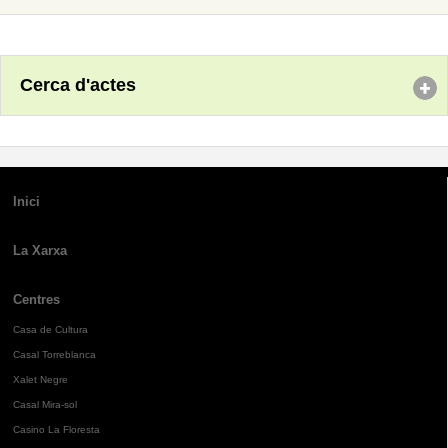
Cerca d'actes
Inici
La Xarxa
Centres
Casa de Cultura
Casal Torreblanca
Xalet Negre
Casal Mira-sol
Casino La Floresta