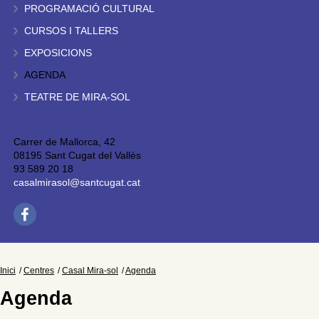
PROGRAMACIÓ CULTURAL
CURSOS I TALLERS
EXPOSICIONS
AGENDA
TEATRE DE MIRA-SOL
Carrer de Mallorca, 42
08195 Sant Cugat del Vallès
93 589 20 18
casalmirasol@santcugat.cat
Inici
Centres
Casal Mira-sol
Agenda
Agenda