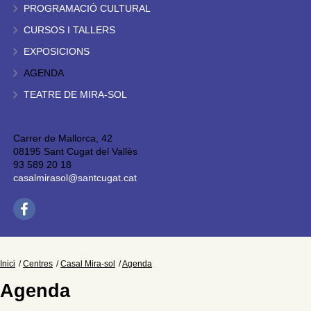
PROGRAMACIÓ CULTURAL
CURSOS I TALLERS
EXPOSICIONS
AGENDA
TEATRE DE MIRA-SOL
Carrer de Mallorca, 42
08195 Sant Cugat del Vallès
93 589 20 18
casalmirasol@santcugat.cat
Inici
Centres
Casal Mira-sol
Agenda
Agenda