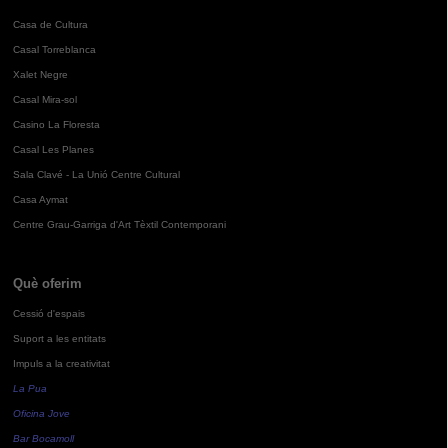
Casa de Cultura
Casal Torreblanca
Xalet Negre
Casal Mira-sol
Casino La Floresta
Casal Les Planes
Sala Clavé - La Unió Centre Cultural
Casa Aymat
Centre Grau-Garriga d'Art Tèxtil Contemporani
Què oferim
Cessió d'espais
Suport a les entitats
Impuls a la creativitat
La Pua
Oficina Jove
Bar Bocamoll