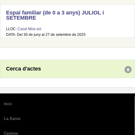
Espai familiar (de 0 a 3 anys) JULIOL i
SETEMBRE
LLOC:
Casal Mira-sol
DATA: Del 30 de juny al 27 de setembre de 2025
Cerca d'actes
Inici
La Xarxa
Centres