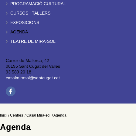
PROGRAMACIÓ CULTURAL
CURSOS I TALLERS
EXPOSICIONS
AGENDA
TEATRE DE MIRA-SOL
Carrer de Mallorca, 42
08195 Sant Cugat del Vallès
93 589 20 18
casalmirasol@santcugat.cat
Inici
Centres
Casal Mira-sol
Agenda
Agenda