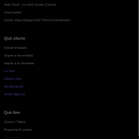
Sala Clavé - La Unió Centre Cultural
Casa Aymat
Centre Grau-Garriga d'Art Tèxtil Contemporani
Què oferim
Cessió d'espais
Suport a les entitats
Impuls a la creativitat
La Pua
Oficina Jove
Bar Bocamoll
Teatre Mira-sol
Què fem
Cursos i Tallers
Programació pròpia
Exposicions