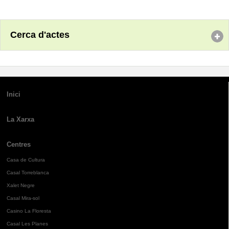
Cerca d'actes
Inici
La Xarxa
Centres
Casa de Cultura
Casal Torreblanca
Xalet Negre
Casal Mira-sol
Casino La Floresta
Casal Les Planes