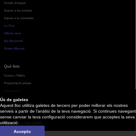
Cessió d'espais
Suport a les entitats
Impuls a la creativitat
La Pua
Oficina Jove
Bar Bocamoll
Teatre Mira-sol
Què fem
Cursos i Tallers
Programació pròpia
Exposicions
Ús de galetes
Aquest lloc utilitza galetes de tercers per poder millorar els nostres
Agenda
serveis a partir de l'anàlisi de la teva navegació. Si continues navegant
sense canviar la teva configuració considerarem que acceptes la seva
utilització.
CURSOS I TALLERS
Accepto