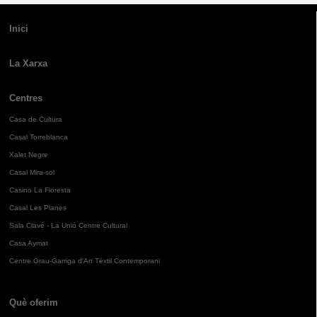
Inici
La Xarxa
Centres
Casa de Cultura
Casal Torreblanca
Xalet Negre
Casal Mira-sol
Casino La Floresta
Casal Les Planes
Sala Clavé - La Unió Centre Cultural
Casa Aymat
Centre Grau-Garriga d'Art Tèxtil Contemporani
Què oferim