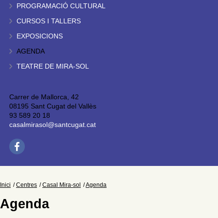
PROGRAMACIÓ CULTURAL
CURSOS I TALLERS
EXPOSICIONS
AGENDA
TEATRE DE MIRA-SOL
Carrer de Mallorca, 42
08195 Sant Cugat del Vallès
93 589 20 18
casalmirasol@santcugat.cat
Inici
Centres
Casal Mira-sol
Agenda
Agenda