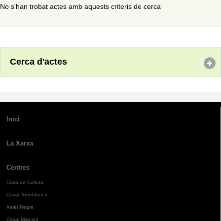
No s'han trobat actes amb aquests criteris de cerca
Cerca d'actes
Inici
La Xarxa
Centres
Casa de Cultura
Casal Torreblanca
Xalet Negre
Casal Mira-sol