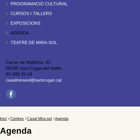
PROGRAMACIÓ CULTURAL
CURSOS I TALLERS
EXPOSICIONS
AGENDA
TEATRE DE MIRA-SOL
Carrer de Mallorca, 42
08195 Sant Cugat del Vallès
93 589 20 18
casalmirasol@santcugat.cat
Inici
Centres
Casal Mira-sol
Agenda
Agenda