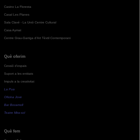
Casino La Floresta
Casal Les Planes
Sala Clavé - La Unió Centre Cultural
Casa Aymat
Centre Grau-Garriga d'Art Tèxtil Contemporani
Què oferim
Cessió d'espais
Suport a les entitats
Impuls a la creativitat
La Pua
Oficina Jove
Bar Bocamoll
Teatre Mira-sol
Què fem