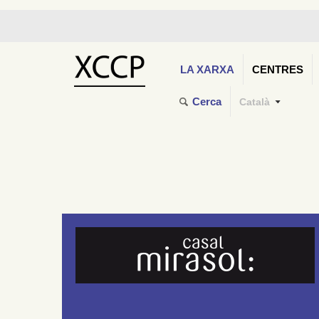
LA XARXA
CENTRES
Cerca
Català