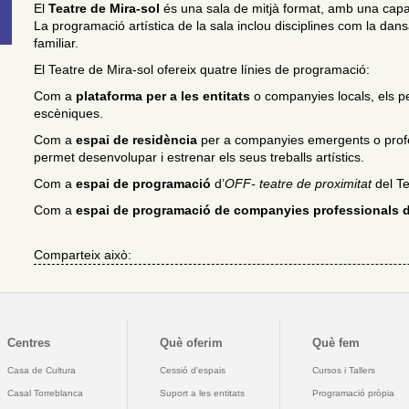
El
Teatre de Mira-sol
és una sala de mitjà format, amb una capac
La programació artística de la sala inclou disciplines com la dansa
familiar.
El Teatre de Mira-sol ofereix quatre línies de programació:
Com a
plataforma per a les entitats
o companyies locals, els p
escèniques.
Com a
espai de residència
per a companyies emergents o profess
permet desenvolupar i estrenar els seus treballs artístics.
Com a
espai de programació
d’
OFF- teatre de proximitat
del Te
Com a
espai de programació de companyies professionals d
Comparteix això:
Centres
Què oferim
Què fem
Casa de Cultura
Cessió d'espais
Cursos i Tallers
Casal Torreblanca
Suport a les entitats
Programació pròpia