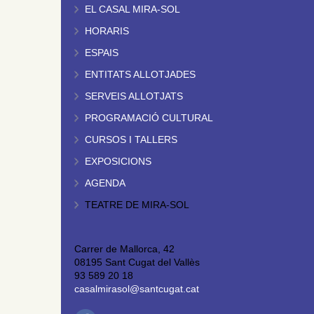
EL CASAL MIRA-SOL
HORARIS
ESPAIS
ENTITATS ALLOTJADES
SERVEIS ALLOTJATS
PROGRAMACIÓ CULTURAL
CURSOS I TALLERS
EXPOSICIONS
AGENDA
TEATRE DE MIRA-SOL
Carrer de Mallorca, 42
08195 Sant Cugat del Vallès
93 589 20 18
casalmirasol@santcugat.cat