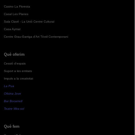
Casino La Floresta
Casal Les Planes
Sala Clavé - La Unió Centre Cultural
Casa Aymat
Centre Grau-Garriga d'Art Tèxtil Contemporani
Què oferim
Cessió d'espais
Suport a les entitats
Impuls a la creativitat
La Pua
Oficina Jove
Bar Bocamoll
Teatre Mira-sol
Què fem