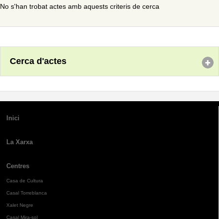
No s'han trobat actes amb aquests criteris de cerca
Cerca d'actes
Inici
La Xarxa
Centres
Casa de Cultura
Casal Torreblanca
Xalet Negre
Casal Mira-sol