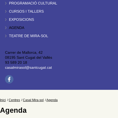
PROGRAMACIÓ CULTURAL
CURSOS I TALLERS
EXPOSICIONS
AGENDA
TEATRE DE MIRA-SOL
Carrer de Mallorca, 42
08195 Sant Cugat del Vallès
93 589 20 18
casalmirasol@santcugat.cat
Inici
Centres
Casal Mira-sol
Agenda
Agenda