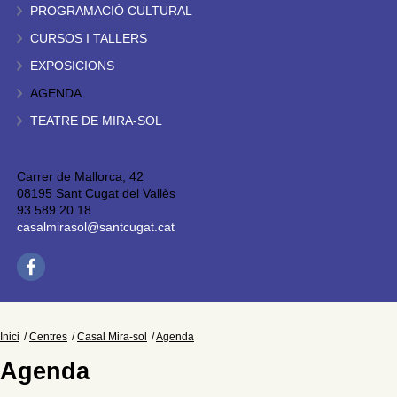
PROGRAMACIÓ CULTURAL
CURSOS I TALLERS
EXPOSICIONS
AGENDA
TEATRE DE MIRA-SOL
Carrer de Mallorca, 42
08195 Sant Cugat del Vallès
93 589 20 18
casalmirasol@santcugat.cat
Inici
Centres
Casal Mira-sol
Agenda
Agenda