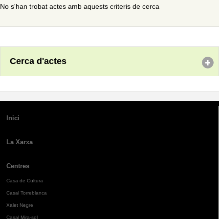
No s'han trobat actes amb aquests criteris de cerca
Cerca d'actes
Inici
La Xarxa
Centres
Casa de Cultura
Casal Torreblanca
Xalet Negre
Casal Mira-sol