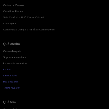
Casino La Floresta
Casal Les Planes
Sala Clavé - La Unió Centre Cultural
Casa Aymat
Centre Grau-Garriga d'Art Tèxtil Contemporani
Què oferim
Cessió d'espais
Suport a les entitats
Impuls a la creativitat
La Pua
Oficina Jove
Bar Bocamoll
Teatre Mira-sol
Què fem