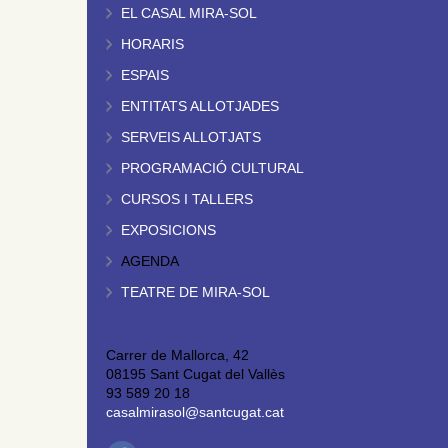
EL CASAL MIRA-SOL
HORARIS
ESPAIS
ENTITATS ALLOTJADES
SERVEIS ALLOTJATS
PROGRAMACIÓ CULTURAL
CURSOS I TALLERS
EXPOSICIONS
AGENDA
TEATRE DE MIRA-SOL
Carrer de Mallorca, 42
08195 Sant Cugat del Vallès
93 589 20 18
casalmirasol@santcugat.cat