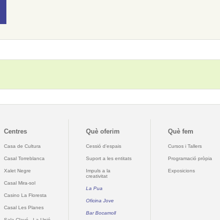
Centres
Què oferim
Què fem
Casa de Cultura
Cessió d'espais
Cursos i Tallers
Casal Torreblanca
Suport a les entitats
Programació pròpia
Xalet Negre
Impuls a la
Exposicions
creativitat
Casal Mira-sol
La Pua
Casino La Floresta
Oficina Jove
Casal Les Planes
Bar Bocamoll
Sala Clavé - La Unió