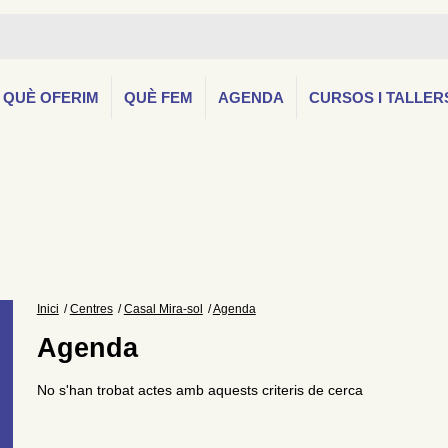
QUÈ OFERIM
QUÈ FEM
AGENDA
CURSOS I TALLER
Inici
Centres
Casal Mira-sol
Agenda
Agenda
No s'han trobat actes amb aquests criteris de cerca