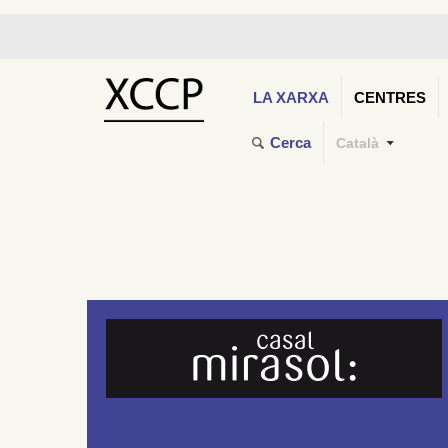
LA XARXA
CENTRES
Cerca
Català