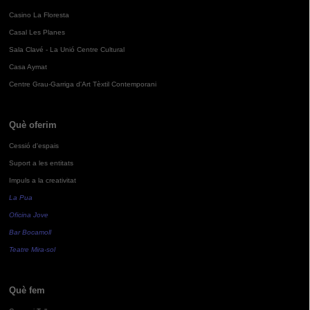
Casino La Floresta
Casal Les Planes
Sala Clavé - La Unió Centre Cultural
Casa Aymat
Centre Grau-Garriga d'Art Tèxtil Contemporani
Què oferim
Cessió d'espais
Suport a les entitats
Impuls a la creativitat
La Pua
Oficina Jove
Bar Bocamoll
Teatre Mira-sol
Què fem