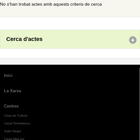
No s'han trobat actes amb aquests criteris de cerca
Cerca d'actes
Inici
La Xarxa
Centres
Casa de Cultura
Casal Torreblanca
Xalet Negre
Casal Mira-sol