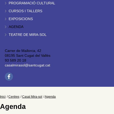
PROGRAMACIÓ CULTURAL
CURSOS I TALLERS
EXPOSICIONS
AGENDA
TEATRE DE MIRA-SOL
Carrer de Mallorca, 42
08195 Sant Cugat del Vallès
93 589 20 18
casalmirasol@santcugat.cat
Inici
Centres
Casal Mira-sol
Agenda
Agenda