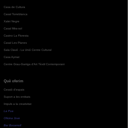
Casa de Cultura
Casal Torreblanca
Xalet Negre
Casal Mira-sol
Casino La Floresta
Casal Les Planes
Sala Clavé - La Unió Centre Cultural
Casa Aymat
Centre Grau-Garriga d'Art Tèxtil Contemporani
Què oferim
Cessió d'espais
Suport a les entitats
Impuls a la creativitat
La Pua
Oficina Jove
Bar Bocamoll