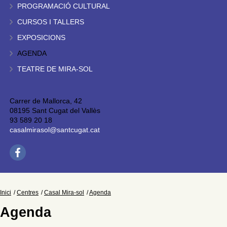
PROGRAMACIÓ CULTURAL
CURSOS I TALLERS
EXPOSICIONS
AGENDA
TEATRE DE MIRA-SOL
Carrer de Mallorca, 42
08195 Sant Cugat del Vallès
93 589 20 18
casalmirasol@santcugat.cat
Inici
Centres
Casal Mira-sol
Agenda
Agenda