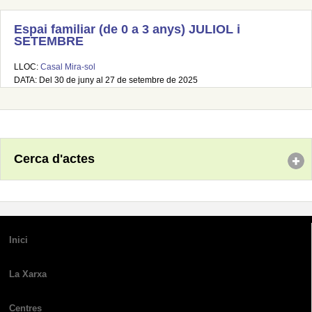
Espai familiar (de 0 a 3 anys) JULIOL i
SETEMBRE
LLOC:
Casal Mira-sol
DATA: Del 30 de juny al 27 de setembre de 2025
Cerca d'actes
Inici
La Xarxa
Centres