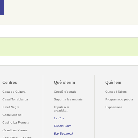
Centres
Què oferim
Què fem
Casa de Cultura
Cessió d'espais
Cursos i Tallers
Casal Torreblanca
Suport a les entitats
Programació pròpia
Xalet Negre
Impuls a la
Exposicions
creativitat
Casal Mira-sol
La Pua
Casino La Floresta
Oficina Jove
Casal Les Planes
Bar Bocamoll
Sala Clavé - La Unió