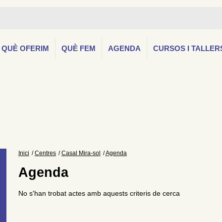
QUÈ OFERIM
QUÈ FEM
AGENDA
CURSOS I TALLER
Inici
Centres
Casal Mira-sol
Agenda
Agenda
No s'han trobat actes amb aquests criteris de cerca