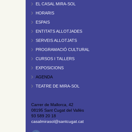
EL CASAL MIRA-SOL
HORARIS
ESPAIS
ENTITATS ALLOTJADES
SERVEIS ALLOTJATS
PROGRAMACIÓ CULTURAL
CURSOS I TALLERS
EXPOSICIONS
AGENDA
TEATRE DE MIRA-SOL
Carrer de Mallorca, 42
08195 Sant Cugat del Vallès
93 589 20 18
casalmirasol@santcugat.cat