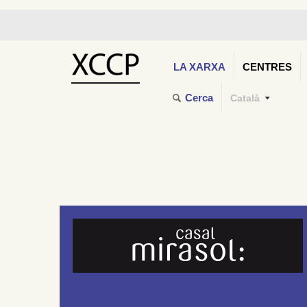
LA XARXA
CENTRES
Cerca
Català