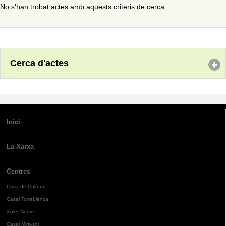
No s'han trobat actes amb aquests criteris de cerca
Cerca d'actes
Inici
La Xarxa
Centres
Casa de Cultura
Casal Torreblanca
Xalet Negre
Casal Mira-sol