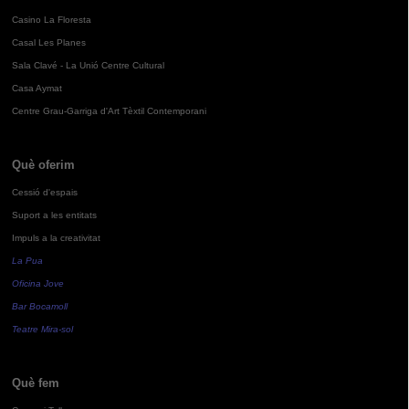
Casino La Floresta
Casal Les Planes
Sala Clavé - La Unió Centre Cultural
Casa Aymat
Centre Grau-Garriga d'Art Tèxtil Contemporani
Què oferim
Cessió d'espais
Suport a les entitats
Impuls a la creativitat
La Pua
Oficina Jove
Bar Bocamoll
Teatre Mira-sol
Què fem