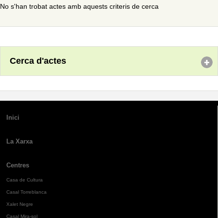
No s'han trobat actes amb aquests criteris de cerca
Cerca d'actes
Inici
La Xarxa
Centres
Casa de Cultura
Casal Torreblanca
Xalet Negre
Casal Mira-sol