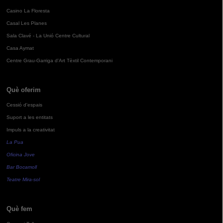
Casino La Floresta
Casal Les Planes
Sala Clavé - La Unió Centre Cultural
Casa Aymat
Centre Grau-Garriga d'Art Tèxtil Contemporani
Què oferim
Cessió d'espais
Suport a les entitats
Impuls a la creativitat
La Pua
Oficina Jove
Bar Bocamoll
Teatre Mira-sol
Què fem