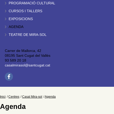
PROGRAMACIÓ CULTURAL
CURSOS I TALLERS
EXPOSICIONS
AGENDA
TEATRE DE MIRA-SOL
Carrer de Mallorca, 42
08195 Sant Cugat del Vallès
93 589 20 18
casalmirasol@santcugat.cat
Inici
Centres
Casal Mira-sol
Agenda
Agenda