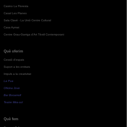
Casino La Floresta
Casal Les Planes
Sala Clavé - La Unió Centre Cultural
Casa Aymat
Centre Grau-Garriga d'Art Tèxtil Contemporani
Què oferim
Cessió d'espais
Suport a les entitats
Impuls a la creativitat
La Pua
Oficina Jove
Bar Bocamoll
Teatre Mira-sol
Què fem