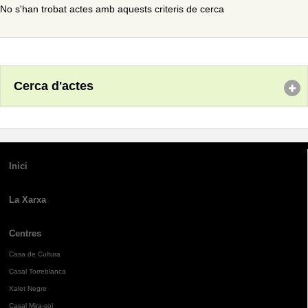
No s'han trobat actes amb aquests criteris de cerca
Cerca d'actes
Inici
La Xarxa
Centres
Casa de Cultura
Casal Torreblanca
Xalet Negre
Casal Mira-sol