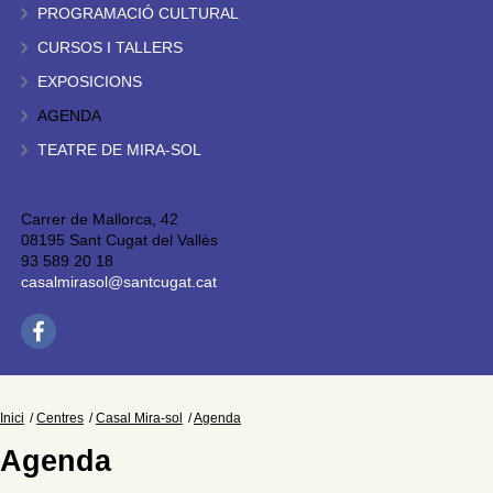
PROGRAMACIÓ CULTURAL
CURSOS I TALLERS
EXPOSICIONS
AGENDA
TEATRE DE MIRA-SOL
Carrer de Mallorca, 42
08195 Sant Cugat del Vallès
93 589 20 18
casalmirasol@santcugat.cat
Inici
Centres
Casal Mira-sol
Agenda
Agenda