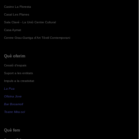
Casino La Floresta
Casal Les Planes
Sala Clavé - La Unió Centre Cultural
Casa Aymat
Centre Grau-Garriga d'Art Tèxtil Contemporani
Què oferim
Cessió d'espais
Suport a les entitats
Impuls a la creativitat
La Pua
Oficina Jove
Bar Bocamoll
Teatre Mira-sol
Què fem