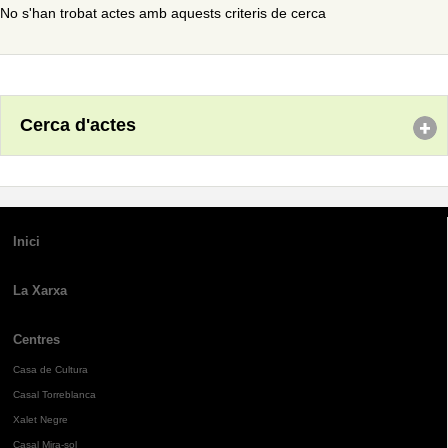
No s'han trobat actes amb aquests criteris de cerca
Cerca d'actes
Inici
La Xarxa
Centres
Casa de Cultura
Casal Torreblanca
Xalet Negre
Casal Mira-sol