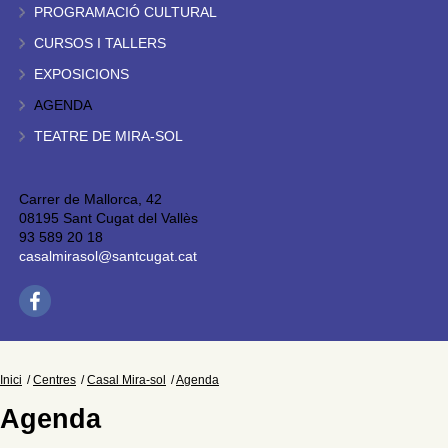
PROGRAMACIÓ CULTURAL
CURSOS I TALLERS
EXPOSICIONS
AGENDA
TEATRE DE MIRA-SOL
Carrer de Mallorca, 42
08195 Sant Cugat del Vallès
93 589 20 18
casalmirasol@santcugat.cat
Inici
Centres
Casal Mira-sol
Agenda
Agenda