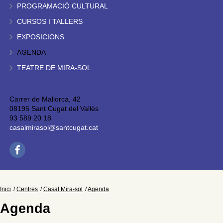
PROGRAMACIÓ CULTURAL
CURSOS I TALLERS
EXPOSICIONS
AGENDA
TEATRE DE MIRA-SOL
Carrer de Mallorca, 42
08195 Sant Cugat del Vallès
93 589 20 18
casalmirasol@santcugat.cat
Inici
Centres
Casal Mira-sol
Agenda
Agenda