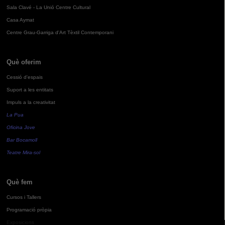
Sala Clavé - La Unió Centre Cultural
Casa Aymat
Centre Grau-Garriga d'Art Tèxtil Contemporani
Què oferim
Cessió d'espais
Suport a les entitats
Impuls a la creativitat
La Pua
Oficina Jove
Bar Bocamoll
Teatre Mira-sol
Què fem
Cursos i Tallers
Programació pròpia
Exposicions