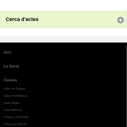
Cerca d'actes
Inici
La Xarxa
Centres
Casa de Cultura
Casal Torreblanca
Xalet Negre
Casal Mira-sol
Casino La Floresta
Casal Les Planes