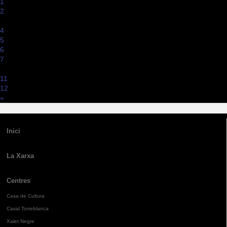
1
2
3
4
5
6
7
...
11
12
»
Inici
La Xarxa
Centres
Casa de Cultura
Casal Torreblanca
Xalet Negre