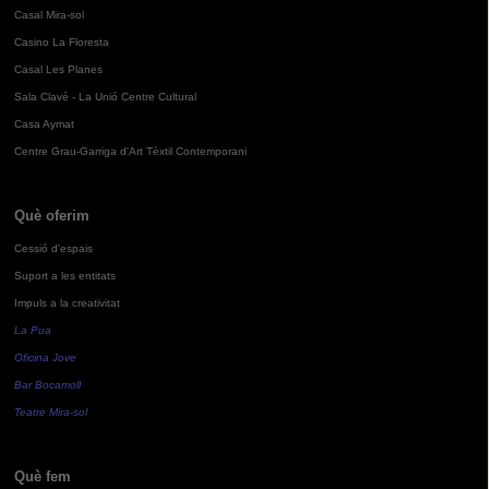
Casal Mira-sol
Casino La Floresta
Casal Les Planes
Sala Clavé - La Unió Centre Cultural
Casa Aymat
Centre Grau-Garriga d'Art Tèxtil Contemporani
Què oferim
Cessió d'espais
Suport a les entitats
Impuls a la creativitat
La Pua
Oficina Jove
Bar Bocamoll
Teatre Mira-sol
Què fem