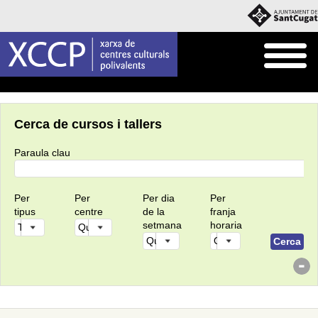
Inici
CURSOS I TALLERS
Cerca de cursos i tallers
Paraula clau
Per
Per
Per dia
Per
tipus
centre
de la
franja
setmana
horaria