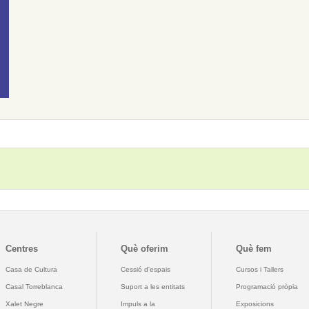
Centres
Què oferim
Què fem
Casa de Cultura
Cessió d'espais
Cursos i Tallers
Casal Torreblanca
Suport a les entitats
Programació pròpia
Xalet Negre
Impuls a la
Exposicions