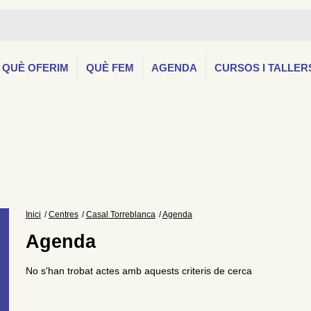
QUÈ OFERIM
QUÈ FEM
AGENDA
CURSOS I TALLER
Inici
Centres
Casal Torreblanca
Agenda
Agenda
No s'han trobat actes amb aquests criteris de cerca