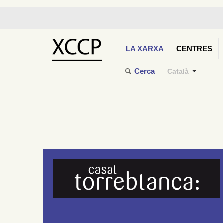
LA XARXA
CENTRES
Cerca
Català