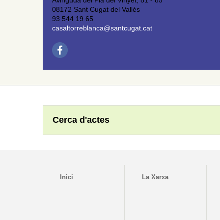
Avinguda del Pla del Vinyet, 81 - 85
08172 Sant Cugat del Vallès
93 544 19 65
casaltorreblanca@santcugat.cat
Cerca d'actes
Inici
La Xarxa