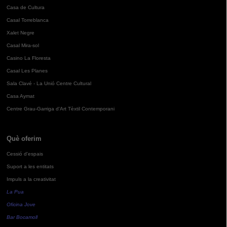
Casa de Cultura
Casal Torreblanca
Xalet Negre
Casal Mira-sol
Casino La Floresta
Casal Les Planes
Sala Clavé - La Unió Centre Cultural
Casa Aymat
Centre Grau-Garriga d'Art Tèxtil Contemporani
Què oferim
Cessió d'espais
Suport a les entitats
Impuls a la creativitat
La Pua
Oficina Jove
Bar Bocamoll