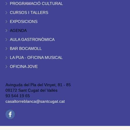
PROGRAMACIÓ CULTURAL
CURSOS I TALLERS
EXPOSICIONS
AGENDA
AULA GASTRONÒMICA
BAR BOCAMOLL
LA PUA - OFICINA MUSICAL
OFICINA JOVE
Avinguda del Pla del Vinyet, 81 - 85
08172 Sant Cugat del Vallès
93 544 19 65
casaltorreblanca@santcugat.cat