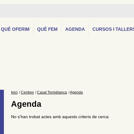
QUÈ OFERIM
QUÈ FEM
AGENDA
CURSOS I TALLER
Inici
Centres
Casal Torreblanca
Agenda
Agenda
No s'han trobat actes amb aquests criteris de cerca