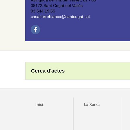
Avinguda del Pla del Vinyet, 81 - 85
08172 Sant Cugat del Vallès
93 544 19 65
casaltorreblanca@santcugat.cat
Cerca d'actes
Inici
La Xarxa