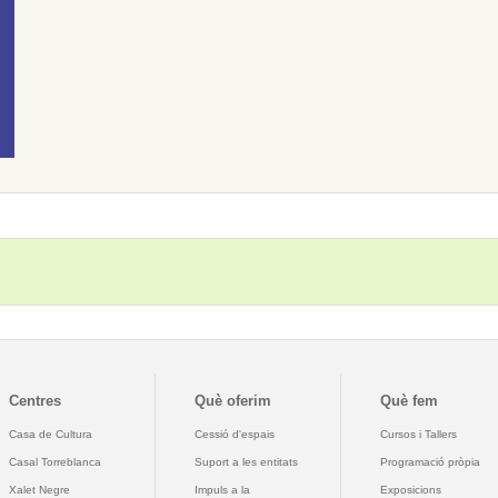
Centres
Què oferim
Què fem
Casa de Cultura
Cessió d'espais
Cursos i Tallers
Casal Torreblanca
Suport a les entitats
Programació pròpia
Xalet Negre
Impuls a la
Exposicions