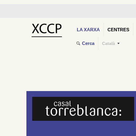
LA XARXA
CENTRES
Cerca
Català