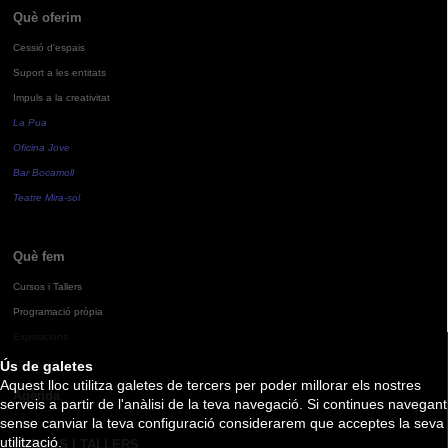
Què oferim
Cessió d'espais
Suport a les entitats
Impuls a la creativitat
La Pua
Oficina Jove
Bar Bocamoll
Teatre Mira-sol
Què fem
Cursos i Tallers
Programació pròpia
Exposicions
Ús de galetes
Aquest lloc utilitza galetes de tercers per poder millorar els nostres
Agenda
serveis a partir de l'anàlisi de la teva navegació. Si continues navegant
sense canviar la teva configuració considerarem que acceptes la seva
utilització.
CURSOS I TALLERS