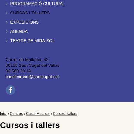
PROGRAMACIÓ CULTURAL
CURSOS I TALLERS
EXPOSICIONS
AGENDA
TEATRE DE MIRA-SOL
Carrer de Mallorca, 42
08195 Sant Cugat del Vallès
93 589 20 18
casalmirasol@santcugat.cat
Inici
Centres
Casal Mira-sol
Cursos i tallers
Cursos i tallers