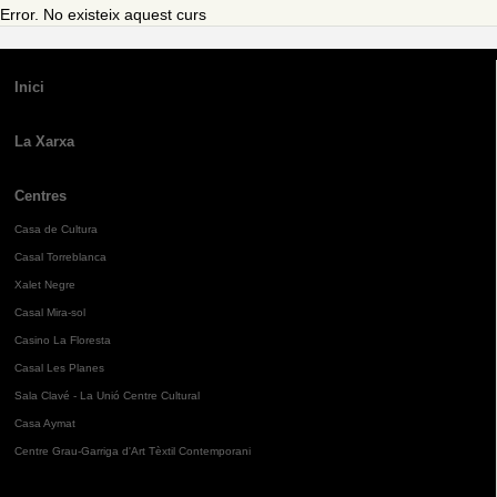
Error. No existeix aquest curs
Inici
La Xarxa
Centres
Casa de Cultura
Casal Torreblanca
Xalet Negre
Casal Mira-sol
Casino La Floresta
Casal Les Planes
Sala Clavé - La Unió Centre Cultural
Casa Aymat
Centre Grau-Garriga d'Art Tèxtil Contemporani