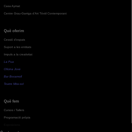
Casa Aymat
Centre Grau-Garriga d'Art Tèxtil Contemporani
Què oferim
Cessió d'espais
Suport a les entitats
Impuls a la creativitat
La Pua
Oficina Jove
Bar Bocamoll
Teatre Mira-sol
Què fem
Cursos i Tallers
Programació pròpia
Exposicions