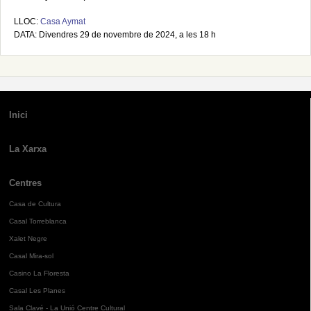
LLOC:
Casa Aymat
DATA: Divendres 29 de novembre de 2024, a les 18 h
Inici
La Xarxa
Centres
Casa de Cultura
Casal Torreblanca
Xalet Negre
Casal Mira-sol
Casino La Floresta
Casal Les Planes
Sala Clavé - La Unió Centre Cultural