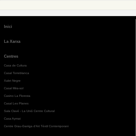
Inici
La Xarxa
Centres
Casa de Cultura
Casal Torreblanca
Xalet Negre
Casal Mira-sol
Casino La Floresta
Casal Les Planes
Sala Clavé - La Unió Centre Cultural
Casa Aymat
Centre Grau-Garriga d'Art Tèxtil Contemporani