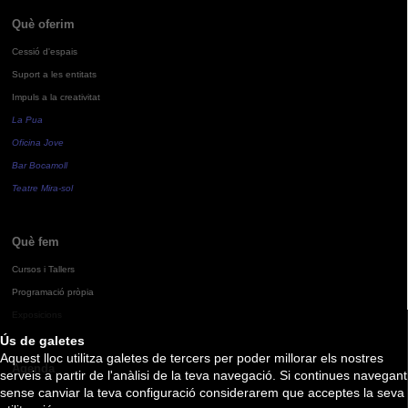
Què oferim
Cessió d'espais
Suport a les entitats
Impuls a la creativitat
La Pua
Oficina Jove
Bar Bocamoll
Teatre Mira-sol
Què fem
Cursos i Tallers
Programació pròpia
Exposicions
Ús de galetes
Aquest lloc utilitza galetes de tercers per poder millorar els nostres
Agenda
serveis a partir de l'anàlisi de la teva navegació. Si continues navegant
sense canviar la teva configuració considerarem que acceptes la seva