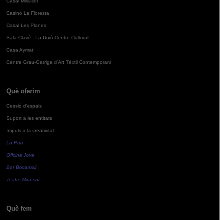
Casal Mira-sol
Casino La Floresta
Casal Les Planes
Sala Clavé - La Unió Centre Cultural
Casa Aymat
Centre Grau-Garriga d'Art Tèxtil Contemporani
Què oferim
Cessió d'espais
Suport a les entitats
Impuls a la creativitat
La Pua
Oficina Jove
Bar Bocamoll
Teatre Mira-sol
Què fem