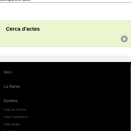
Cerca d'actes
Inici
La Xarxa
Centres
Casa de Cultura
Casal Torreblanca
Xalet Negre